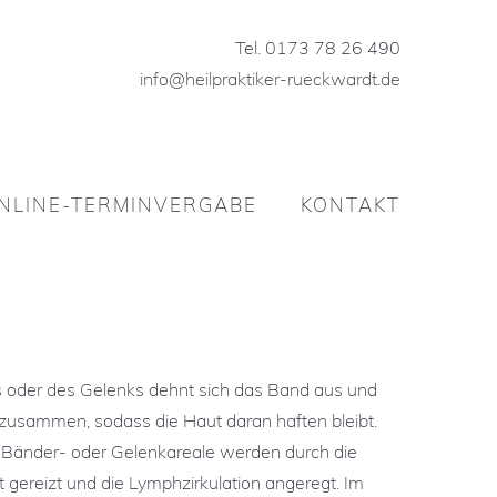
Tel. 0173 78 26 490
info@heilpraktiker-rueckwardt.de
Tel. 0173 78 26 490
info@heilpraktiker-rueckwardt.de
NLINE-TERMINVERGABE
KONTAKT
NLINE-TERMINVERGABE
KONTAKT
 oder des Gelenks dehnt sich das Band aus und
 zusammen, sodass die Haut daran haften bleibt.
, Bänder- oder Gelenkareale werden durch die
 gereizt und die Lymphzirkulation angeregt. Im