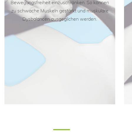
Bewegungsfreiheit einzuschränken. So können
zu schwache Muskeln gestärkt und muskuläre
Dysbalancen ausgeglichen werden.