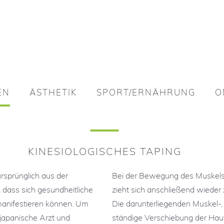
EN
ÄSTHETIK
SPORT/ERNÄHRUNG
O
EN
ÄSTHETIK
SPORT/ERNÄHRUNG
O
njektionslipolyse
Ernährungstherapie
njektionslipolyse
Ernährungstherapie
Privattraining
KINESIOLOGISCHES TAPING
Privattraining
rsprünglich aus der
Bei der Bewegung des Muskels
ing
 dass sich gesundheitliche
zieht sich anschließend wieder
ing
anifestieren können. Um
Die darunterliegenden Muskel-
 japanische Arzt und
ständige Verschiebung der Haut