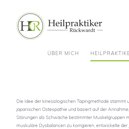
ÜBER MICH
HEILPRAKTIK
ÜBER MICH
HEILPRAKTIK
Osteopathie
I
Osteopathie
I
Akupunktur
Akupunktur
Chiropraktik
Die Idee der kinesiologischen Tapingmethode stammt u
Chiropraktik
Kinesiologisches Tap
japanischen Osteopathie und basiert auf der Annahme,
Kinesiologisches Tap
Schröpfmassage
Störungen als Schwäche bestimmter Muskelgruppen m
Schröpfmassage
muskuläre Dysbalancen zu korrigieren, entwickelte der