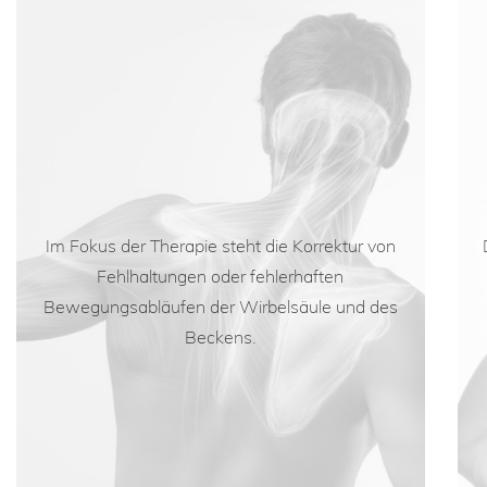
Im Fokus der Therapie steht die Korrektur von
Fehlhaltungen oder fehlerhaften
Bewegungsabläufen der Wirbelsäule und des
Beckens.