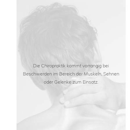
Die Chiropraktik kommt vorrangig bei
Beschwerden im Bereich der Muskeln, Sehnen
oder Gelenke zum Einsatz.