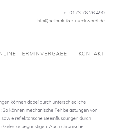
Tel. 0173 78 26 490
info@heilpraktiker-rueckwardt.de
Tel. 0173 78 26 490
info@heilpraktiker-rueckwardt.de
NLINE-TERMINVERGABE
KONTAKT
NLINE-TERMINVERGABE
KONTAKT
ngen können dabei durch unterschiedliche
n: So können mechanische Fehlbelastungen von
sowie reflektorische Beeinflussungen durch
er Gelenke begünstigen. Auch chronische