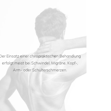
Der Einsatz einer chiropraktischen Behandlung
erfolgt meist bei Schwindel, Migräne, Kopf-,
Arm- oder Schulterschmerzen.