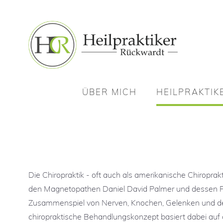
ÜBER MICH
HEILPRAKTIK
ÜBER MICH
HEILPRAKTIK
Osteopathie
I
Osteopathie
I
Akupunktur
Akupunktur
Chiropraktik
Die Chiropraktik - oft auch als amerikanische Chiroprak
Chiropraktik
Kinesiologisches Tap
den Magnetopathen Daniel David Palmer und dessen 
Kinesiologisches Tap
Schröpfmassage
Zusammenspiel von Nerven, Knochen, Gelenken und de
Schröpfmassage
chiropraktische Behandlungskonzept basiert dabei auf