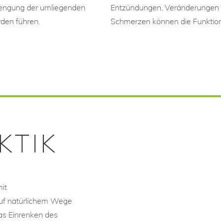
nengung der umliegenden
Entzündungen, Veränderungen 
rden führen.
Schmerzen können die Funktion
KTIK
mit
uf natürlichem Wege
das Einrenken des