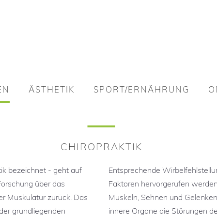
EN
ÄSTHETIK
SPORT/ERNÄHRUNG
O
EN
ÄSTHETIK
SPORT/ERNÄHRUNG
O
njektionslipolyse
Ernährungstherapie
njektionslipolyse
Ernährungstherapie
Privattraining
CHIROPRAKTIK
Privattraining
tik bezeichnet - geht auf
Entsprechende Wirbelfehlstellu
ing
Forschung über das
Faktoren hervorgerufen werde
ing
r Muskulatur zurück. Das
Muskeln, Sehnen und Gelenken 
 der grundliegenden
innere Organe die Störungen d