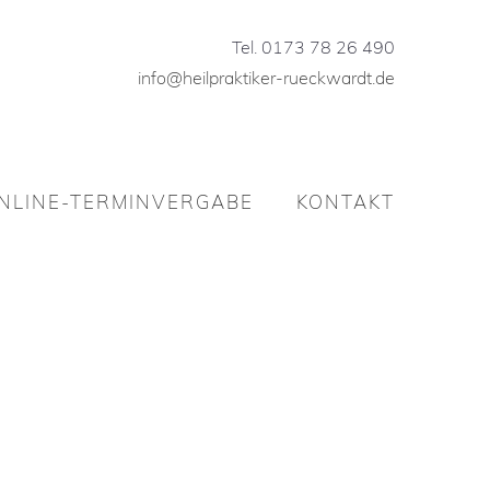
Tel. 0173 78 26 490
info@heilpraktiker-rueckwardt.de
Tel. 0173 78 26 490
info@heilpraktiker-rueckwardt.de
NLINE-TERMINVERGABE
KONTAKT
NLINE-TERMINVERGABE
KONTAKT